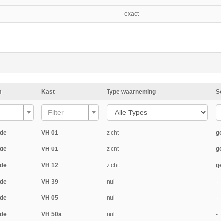
exact
m
Kast
Type waarneming
S
Filter
ide
VH 01
zicht
g
ide
VH 01
zicht
g
ide
VH 12
zicht
g
ide
VH 39
nul
-
ide
VH 05
nul
-
ide
VH 50a
nul
-