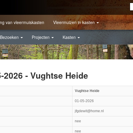
ng van vleermuiskasten
Vleermuizen in kasten
Bezoeken
Projecten
Kasten
5-2026 - Vughtse Heide
Vughtse Heide
01-05-2026
jfgdewit@home.nl
nee
nee