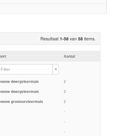
Resultaat
1-58
van
58
items.
oort
Aantal
Filter
ewone dwergvleermuis
2
ewone dwergvleermuis
2
ewone grootoorvleermuis
2
-
-
-