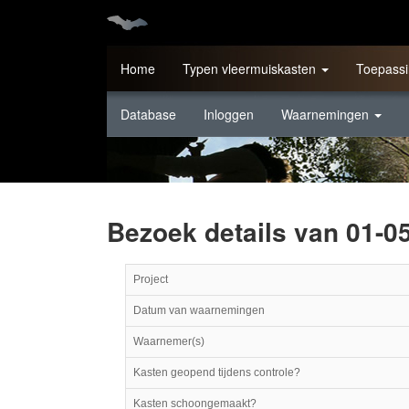
Home
Typen vleermuiskasten
Toepassi
Database
Inloggen
Waarnemingen
Bezoek details van 01-0
Project
Datum van waarnemingen
Waarnemer(s)
Kasten geopend tijdens controle?
Kasten schoongemaakt?