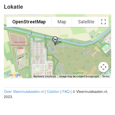
Lokatie
OpenStreetMap
Map
Satellite
Keyboard shortcuts
Image may be subject to copyright
Terms
Over Vleermuiskasten.nl
|
Colofon
|
FAQ
| © Vleermuiskasten.nl,
2023.