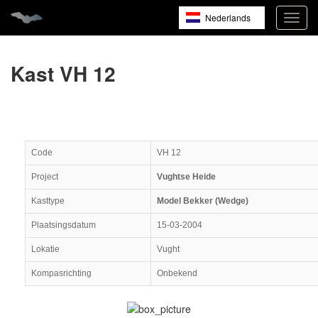
Nederlands
Navig
open
English
Français
Kast VH 12
Code
VH 12
Project
Vughtse Heide
Kasttype
Model Bekker (Wedge)
Plaatsingsdatum
15-03-2004
Lokatie
Vught
Kompasrichting
Onbekend