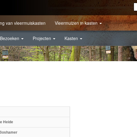
ng van vleermuiskasten
Vleermuizen in kasten
Bezoeken
Projecten
Kasten
e Heide
 Boshamer