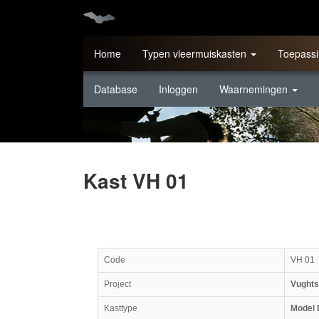
Home
Typen vleermuiskasten
Toepassi
Database
Inloggen
Waarnemingen
Kast VH 01
Code
VH 01
Project
Vughts
Kasttype
Model