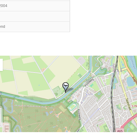
2004
end