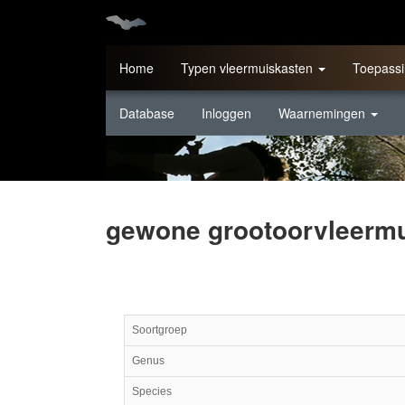
Home
Typen vleermuiskasten
Toepassi
Database
Inloggen
Waarnemingen
gewone grootoorvleermui
Soortgroep
Genus
Species