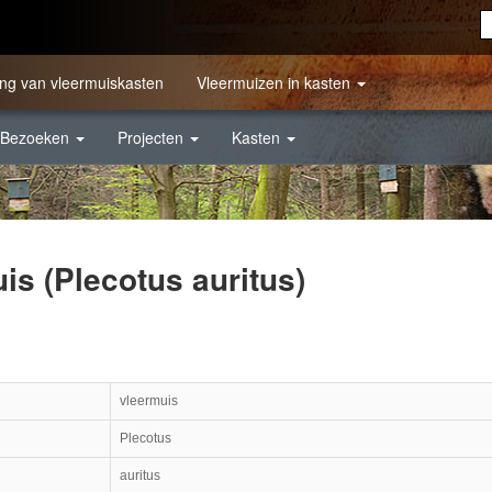
ng van vleermuiskasten
Vleermuizen in kasten
Bezoeken
Projecten
Kasten
s (Plecotus auritus)
vleermuis
Plecotus
auritus