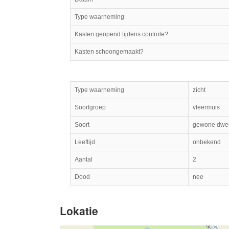
Type waarneming
Kasten geopend tijdens controle?
Kasten schoongemaakt?
Type waarneming
zicht
Soortgroep
vleermuis
Soort
gewone dwer
Leeftijd
onbekend
Aantal
2
Dood
nee
Lokatie