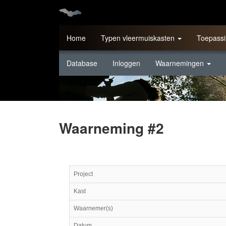
Home
Typen vleermuiskasten
Toepassi
Database
Inloggen
Waarnemingen
Waarneming #2
Project
Kast
Waarnemer(s)
Datum