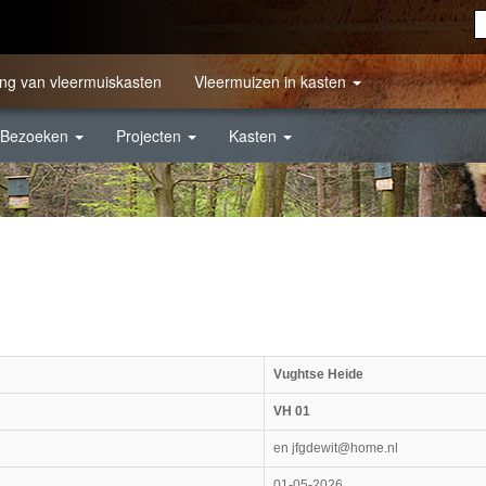
ng van vleermuiskasten
Vleermuizen in kasten
Bezoeken
Projecten
Kasten
Vughtse Heide
VH 01
en jfgdewit@home.nl
01-05-2026