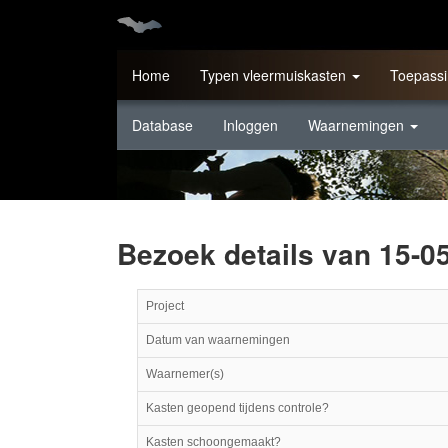
Home
Typen vleermuiskasten
Toepassi
Database
Inloggen
Waarnemingen
Bezoek details van 15-0
Project
Datum van waarnemingen
Waarnemer(s)
Kasten geopend tijdens controle?
Kasten schoongemaakt?