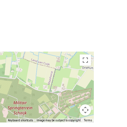
Keyboard shortcuts
Image may be subject to copyright
Terms