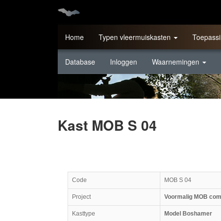
Home
Typen vleermuiskasten
Toepassi
Database
Inloggen
Waarnemingen
Kast MOB S 04
Code
MOB S 04
Project
Voormalig MOB comp
Kasttype
Model Boshamer