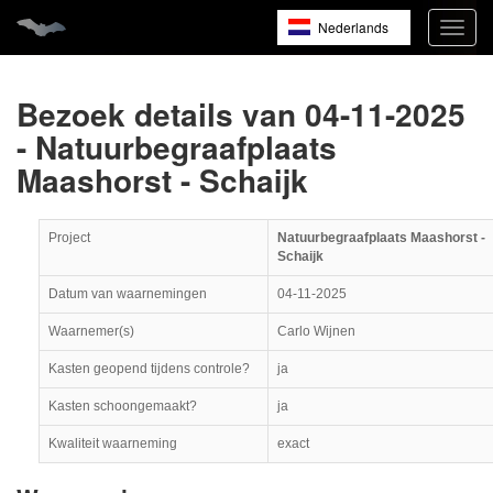
Nederlands
Navig
open
English
Français
Bezoek details van 04-11-2025
- Natuurbegraafplaats
Maashorst - Schaijk
Project
Natuurbegraafplaats Maashorst -
Schaijk
Datum van waarnemingen
04-11-2025
Waarnemer(s)
Carlo Wijnen
Kasten geopend tijdens controle?
ja
Kasten schoongemaakt?
ja
Kwaliteit waarneming
exact