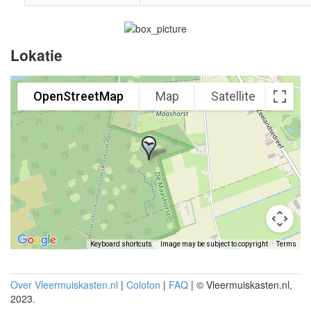
Lokatie
OpenStreetMap
Map
Satellite
Keyboard shortcuts
Image may be subject to copyright
Terms
Over Vleermuiskasten.nl
|
Colofon
|
FAQ
| © Vleermuiskasten.nl,
2023.