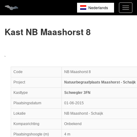
Nederlands
Navig
open
English
Français
Kast NB Maashorst 8
`
Code
NB Maashorst 8
Project
Natuurbegraafplaats Maashorst - Schaijk
Kasttype
Schwegler 3FN
Plaatsingsdatum
01-06-2015
Lokatie
NB Maashorst - Schaijk
Kompasrichting
Onbekend
Plaatsingshoogte (m)
4 m