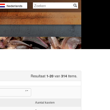
Nederlands
English
Français
Resultaat
1-20
van
314
items.
×
Aantal kasten