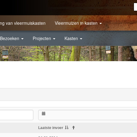
ng van vleermuiskasten
Vleermuizen in kasten
Bezoeken
Projecten
Kasten
Laatste invoer