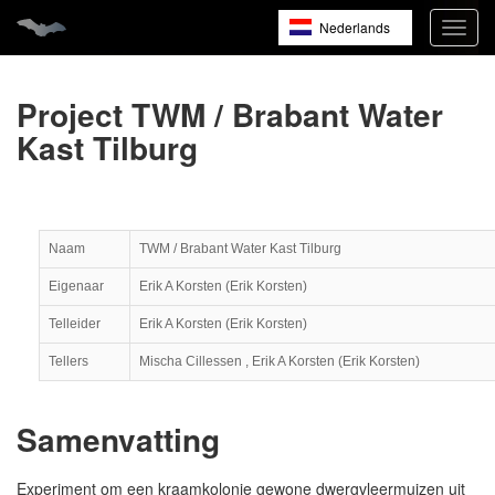
Nederlands
Navig
open
English
Français
Project TWM / Brabant Water
Kast Tilburg
Naam
TWM / Brabant Water Kast Tilburg
Eigenaar
Erik A Korsten (Erik Korsten)
Telleider
Erik A Korsten (Erik Korsten)
Tellers
Mischa Cillessen , Erik A Korsten (Erik Korsten)
Samenvatting
Experiment om een kraamkolonie gewone dwergvleermuizen uit