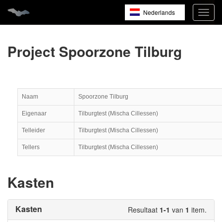
Nederlands
Navig
open
English
Français
Project Spoorzone Tilburg
Naam
Spoorzone Tilburg
Eigenaar
Tilburgtest (Mischa Cillessen)
Telleider
Tilburgtest (Mischa Cillessen)
Tellers
Tilburgtest (Mischa Cillessen)
Kasten
Kasten
Resultaat
1-1
van
1
item.