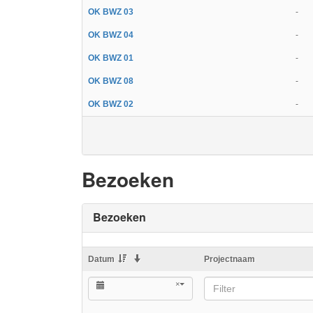
OK BWZ 03
-
OK BWZ 04
-
OK BWZ 01
-
OK BWZ 08
-
OK BWZ 02
-
Bezoeken
Bezoeken
Datum
Projectnaam
×
Filter