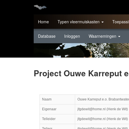
Home
Typen vleermuiskasten
Toepassi
Database
Inloggen
Waarnemingen
Project Ouwe Karreput e
Naam
Ouwe Karreput e.o. Brabantwate
Eigenaar
jfgdewit@home.nl (Henk de Wit)
Telleider
jfgdewit@home.nl (Henk de Wit)
Tellers
jfgdewit@home.nl (Henk de Wit)