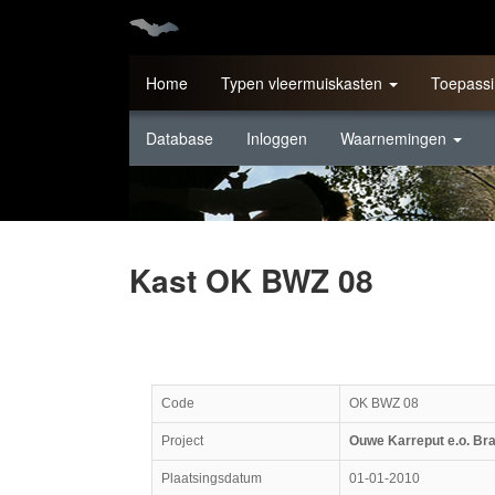
Home
Typen vleermuiskasten
Toepassi
Database
Inloggen
Waarnemingen
Kast OK BWZ 08
Code
OK BWZ 08
Project
Ouwe Karreput e.o. Br
Plaatsingsdatum
01-01-2010