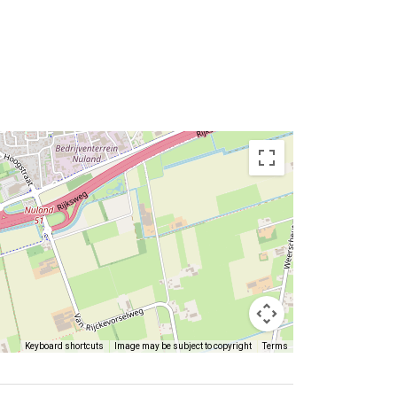
Keyboard shortcuts
Image may be subject to copyright
Terms