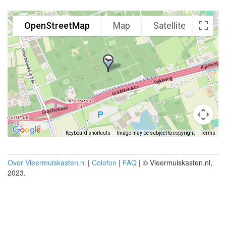
OpenStreetMap
Map
Satellite
Keyboard shortcuts
Image may be subject to copyright
Terms
Over Vleermuiskasten.nl
|
Colofon
|
FAQ
| © Vleermuiskasten.nl,
2023.