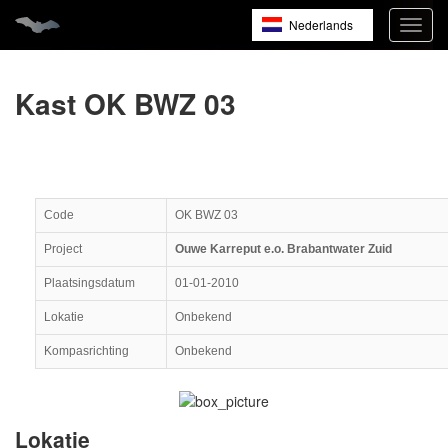
Nederlands
Navig
open
English
Français
Kast OK BWZ 03
Code
OK BWZ 03
Project
Ouwe Karreput e.o. Brabantwater Zuid
Plaatsingsdatum
01-01-2010
Lokatie
Onbekend
Kompasrichting
Onbekend
Lokatie