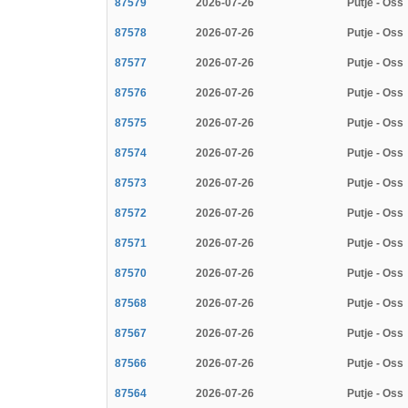
87579
2026-07-26
Putje - Oss
87578
2026-07-26
Putje - Oss
87577
2026-07-26
Putje - Oss
87576
2026-07-26
Putje - Oss
87575
2026-07-26
Putje - Oss
87574
2026-07-26
Putje - Oss
87573
2026-07-26
Putje - Oss
87572
2026-07-26
Putje - Oss
87571
2026-07-26
Putje - Oss
87570
2026-07-26
Putje - Oss
87568
2026-07-26
Putje - Oss
87567
2026-07-26
Putje - Oss
87566
2026-07-26
Putje - Oss
87564
2026-07-26
Putje - Oss