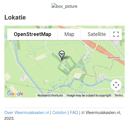
Lokatie
OpenStreetMap
Map
Satellite
Keyboard shortcuts
Image may be subject to copyright
Terms
Over Vleermuiskasten.nl
|
Colofon
|
FAQ
| © Vleermuiskasten.nl,
2023.