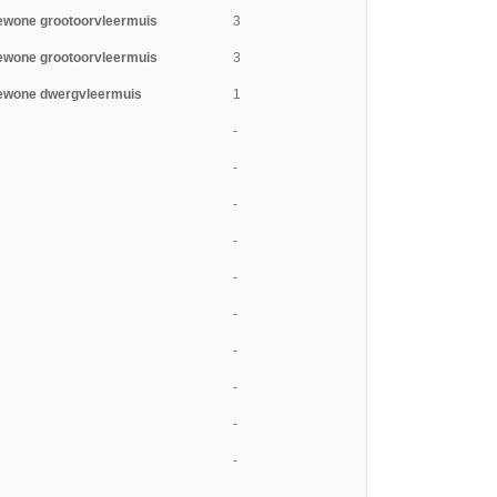
ewone grootoorvleermuis
3
ewone grootoorvleermuis
3
ewone dwergvleermuis
1
-
-
-
-
-
-
-
-
-
-