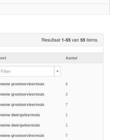
Resultaat
1-55
van
55
items.
oort
Aantal
Filter
ewone grootoorvleermuis
6
ewone grootoorvleermuis
2
ewone grootoorvleermuis
7
ewone dwergvleermuis
1
ewone dwergvleermuis
1
ewone grootoorvleermuis
7