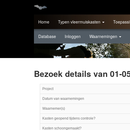
Home
Typen vleermuiskasten
Toepassi
Database
Inloggen
Waarnemingen
Bezoek details van 01-0
Project
Datum van waarnemingen
Waarnemer(s)
Kasten geopend tijdens controle?
Kasten schoongemaakt?