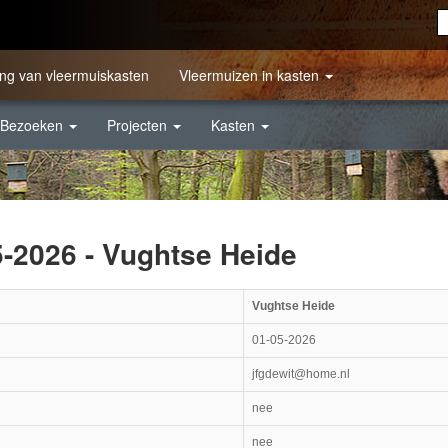
ng van vleermuiskasten
Vleermuizen in kasten
Bezoeken
Projecten
Kasten
5-2026 - Vughtse Heide
Vughtse Heide
01-05-2026
jfgdewit@home.nl
nee
nee