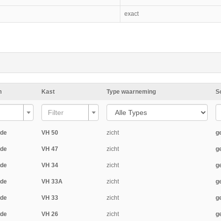
exact
m
Kast
Type waarneming
S
Filter
ide
VH 50
zicht
g
ide
VH 47
zicht
g
ide
VH 34
zicht
g
ide
VH 33A
zicht
g
ide
VH 33
zicht
g
ide
VH 26
zicht
g