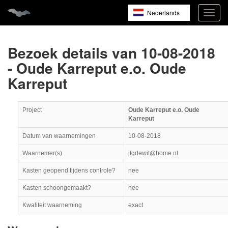
Nederlands
Navig
open
English
Français
Bezoek details van 10-08-2018
- Oude Karreput e.o. Oude
Karreput
Project
Oude Karreput e.o. Oude
Karreput
Datum van waarnemingen
10-08-2018
Waarnemer(s)
jfgdewit@home.nl
Kasten geopend tijdens controle?
nee
Kasten schoongemaakt?
nee
Kwaliteit waarneming
exact