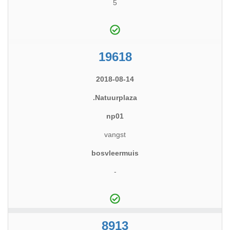
5
19618
2018-08-14
.Natuurplaza
np01
vangst
bosvleermuis
-
8913