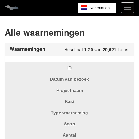
Nederlands
Navig
open
English
Français
Alle waarnemingen
Waarnemingen
Resultaat
1-20
van
20,621
items.
ID
Datum van bezoek
Projectnaam
Kast
Type waarneming
Soort
Aantal