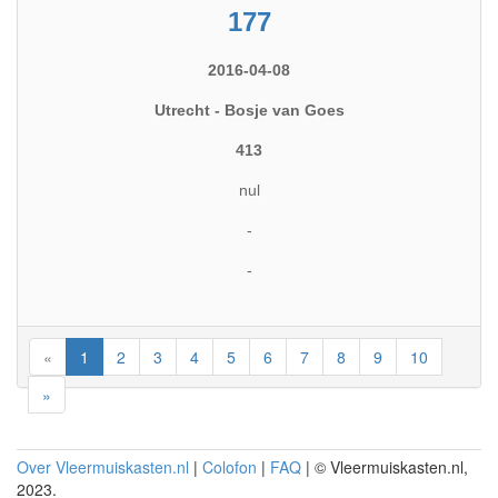
177
2016-04-08
Utrecht - Bosje van Goes
413
nul
-
-
«
1
2
3
4
5
6
7
8
9
10
»
Over Vleermuiskasten.nl
|
Colofon
|
FAQ
| © Vleermuiskasten.nl,
2023.