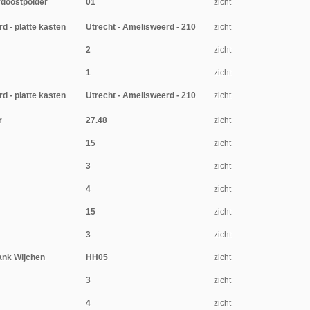
rdoostpolder
01
zicht
d - platte kasten
Utrecht - Amelisweerd - 210
zicht
2
zicht
1
zicht
d - platte kasten
Utrecht - Amelisweerd - 210
zicht
r
27.48
zicht
15
zicht
3
zicht
4
zicht
15
zicht
3
zicht
ank Wijchen
HH05
zicht
3
zicht
4
zicht