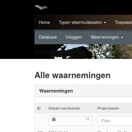
Home
Typen vleermuiskasten
Toepassi
Database
Inloggen
Waarnemingen
Alle waarnemingen
Waarnemingen
ID
Datum van bezoek
Projectnaam
×
Filter