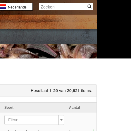
Nederlands
English
Français
Resultaat
1-20
van
20,621
items.
Soort
Aantal
Filter