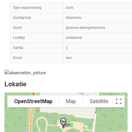
Type waarneming
zicht
Soortgroep
vleermuis
Soort
gewone dwergvleermuis
Leeftijd
onbekend
Aantal
1
Dood
nee
Lokatie
OpenStreetMap
Map
Satellite