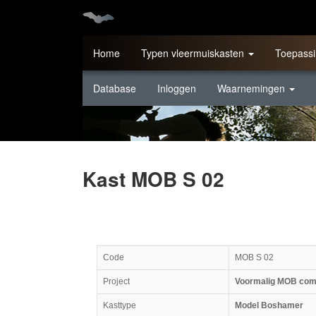
Home
Typen vleermuiskasten
Toepassi
Database
Inloggen
Waarnemingen
Kast MOB S 02
Code
MOB S 02
Project
Voormalig MOB comp
Kasttype
Model Boshamer