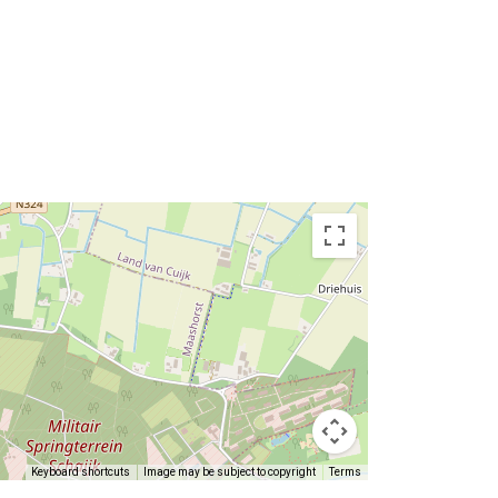
Keyboard shortcuts
Image may be subject to copyright
Terms