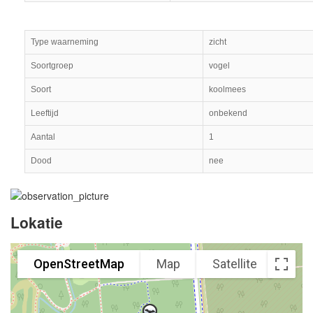
Type waarneming
zicht
Soortgroep
vogel
Soort
koolmees
Leeftijd
onbekend
Aantal
1
Dood
nee
Lokatie
OpenStreetMap
Map
Satellite