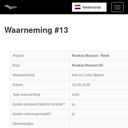
Nederlands
Navig
open
English
Français
Waarneming #13
Project
Reekse Bossen - Reek
Kast
Reekse Bossen 50
Waarnemer(s)
Kell en Carlo Wijnen
Datum
10-05-2026
Type waarneming
zicht
Kasten geopend tijdens controle?
ja
Kasten schoongemaakt?
ja
Opmerkingen