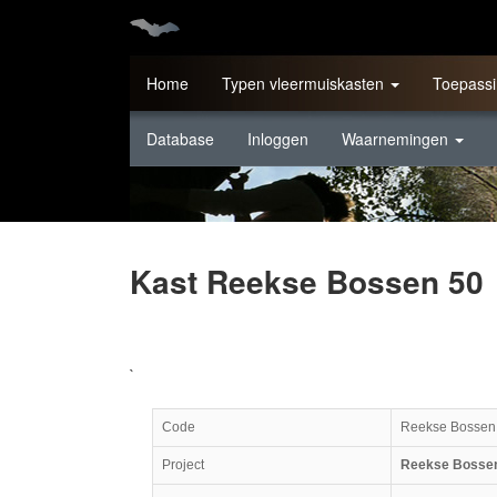
Home
Typen vleermuiskasten
Toepassi
Database
Inloggen
Waarnemingen
Kast Reekse Bossen 50
`
Code
Reekse Bossen
Project
Reekse Bossen