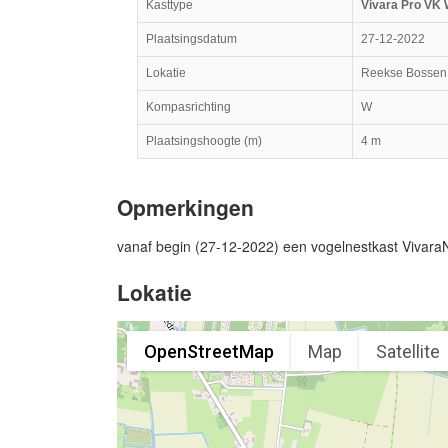
Kasttype
Vivara Pro VK 
Plaatsingsdatum
27-12-2022
Lokatie
Reekse Bossen
Kompasrichting
W
Plaatsingshoogte (m)
4 m
Opmerkingen
vanaf begin (27-12-2022) een vogelnestkast Viva
Lokatie
OpenStreetMap
Map
Satellite