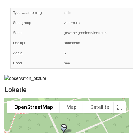
Type waarneming
zicht
Soortgroep
vleermuis
Soort
gewone grootoorvleermuis
Leeftijd
onbekend
Aantal
5
Dood
nee
Lokatie
OpenStreetMap
Map
Satellite