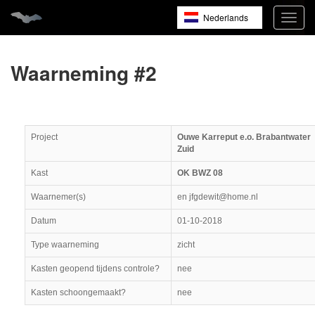
Nederlands
Navig
open
English
Français
Waarneming #2
Project
Ouwe Karreput e.o. Brabantwater
Zuid
Kast
OK BWZ 08
Waarnemer(s)
en jfgdewit@home.nl
Datum
01-10-2018
Type waarneming
zicht
Kasten geopend tijdens controle?
nee
Kasten schoongemaakt?
nee