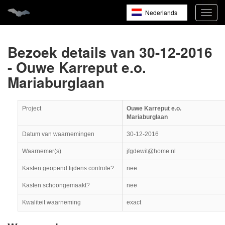
Nederlands
Navig
open
English
Français
Bezoek details van 30-12-2016
- Ouwe Karreput e.o.
Mariaburglaan
Project
Ouwe Karreput e.o.
Mariaburglaan
Datum van waarnemingen
30-12-2016
Waarnemer(s)
jfgdewit@home.nl
Kasten geopend tijdens controle?
nee
Kasten schoongemaakt?
nee
Kwaliteit waarneming
exact