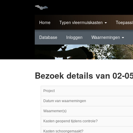
Home
Typen vleermuiskasten
Toepassi
Database
Inloggen
Waarnemingen
Bezoek details van 02-
Project
Datum van waarnemingen
Waarnemer(s)
Kasten geopend tijdens controle?
Kasten schoongemaakt?