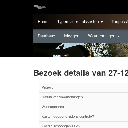
Home
Typen vleermuiskasten
Toepassi
Database
Inloggen
Waarnemingen
Bezoek details van 27-1
Project
Datum van waarnemingen
Waarnemer(s)
Kasten geopend tijdens controle?
Kasten schoongemaakt?