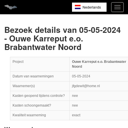
Nederlands
Navig
open
English
Français
Bezoek details van 05-05-2024
- Ouwe Karreput e.o.
Brabantwater Noord
Project
Ouwe Karreput e.o. Brabantwater
Noord
Datum van waarnemingen
05-05-2024
Waarnemer(s)
jfgdewit@home.nl
Kasten geopend tijdens controle?
nee
Kasten schoongemaakt?
nee
Kwaliteit waarneming
exact