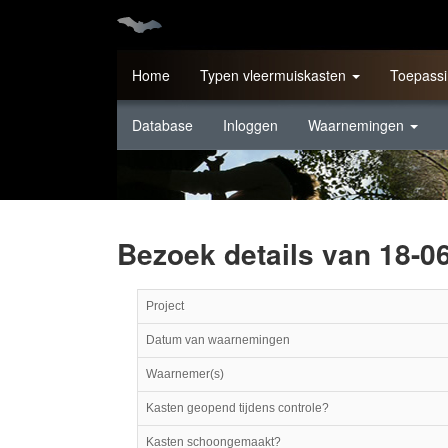
Home
Typen vleermuiskasten
Toepassi
Database
Inloggen
Waarnemingen
Bezoek details van 18-0
Project
Datum van waarnemingen
Waarnemer(s)
Kasten geopend tijdens controle?
Kasten schoongemaakt?