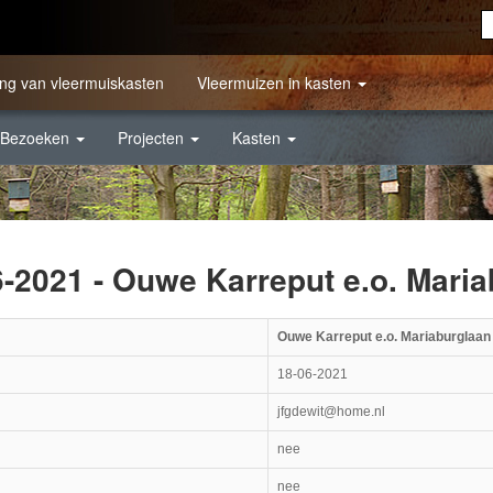
ng van vleermuiskasten
Vleermuizen in kasten
Bezoeken
Projecten
Kasten
6-2021 - Ouwe Karreput e.o. Mari
Ouwe Karreput e.o. Mariaburglaan
18-06-2021
jfgdewit@home.nl
nee
nee