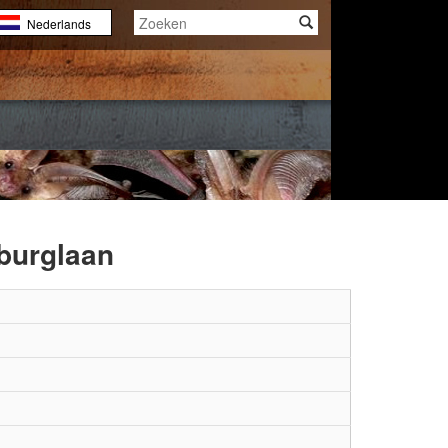
Nederlands
English
Français
aburglaan