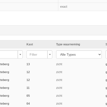
exact
Kast
Type waarneming
Filter
rteberg
13
zicht
rteberg
12
zicht
rteberg
12
zicht
rteberg
11
zicht
rteberg
05
zicht
rteberg
04
zicht