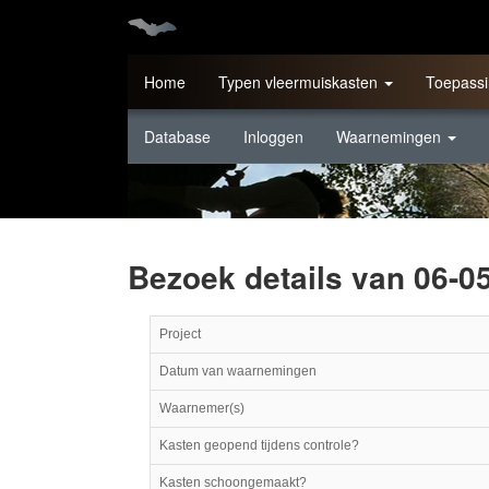
Home
Typen vleermuiskasten
Toepassi
Database
Inloggen
Waarnemingen
Bezoek details van 06-0
Project
Datum van waarnemingen
Waarnemer(s)
Kasten geopend tijdens controle?
Kasten schoongemaakt?