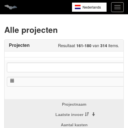
Nederlands
Navig
open
English
Français
Alle projecten
Projecten
Resultaat
161-180
van
314
items.
Projectnaam
Laatste invoer
Aantal kasten