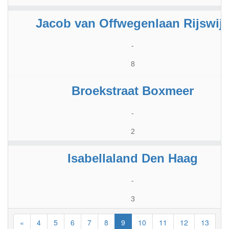
Jacob van Offwegenlaan Rijswij
-
8
Broekstraat Boxmeer
-
2
Isabellaland Den Haag
-
3
«
4
5
6
7
8
9
10
11
12
13