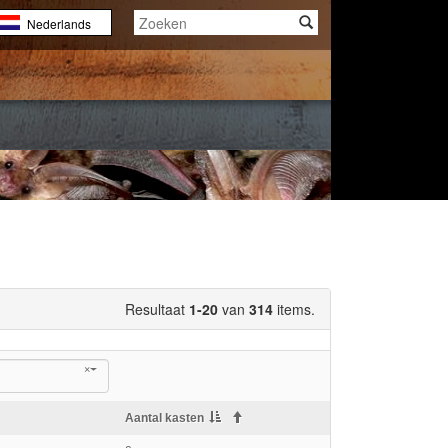
Nederlands
English
Français
Resultaat
1-20
van
314
items.
×
Aantal kasten