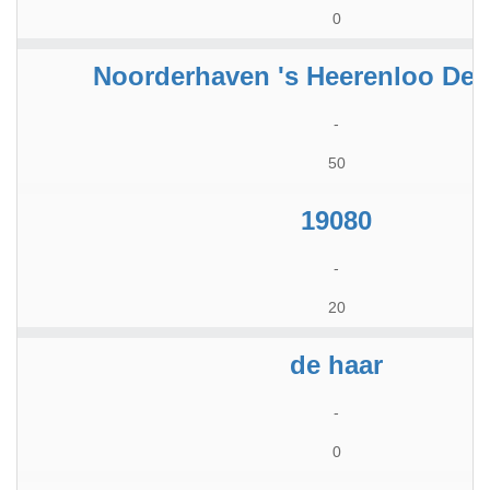
0
Noorderhaven 's Heerenloo Den
-
50
19080
-
20
de haar
-
0