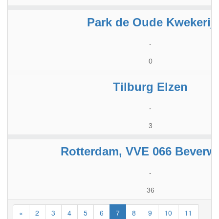
Park de Oude Kwekerij
-
0
Tilburg Elzen
-
3
Rotterdam, VVE 066 Beverw
-
36
«
2
3
4
5
6
7
8
9
10
11