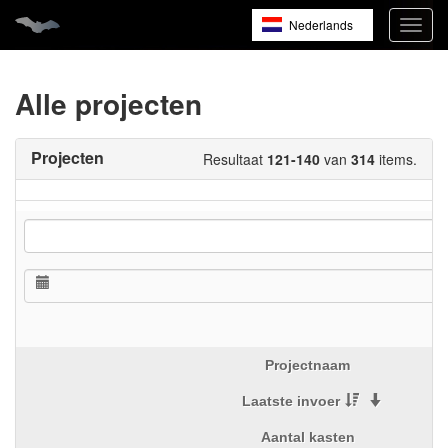
Nederlands
Navig
open
English
Français
Alle projecten
Projecten
Resultaat
121-140
van
314
items.
Projectnaam
Laatste invoer
Aantal kasten