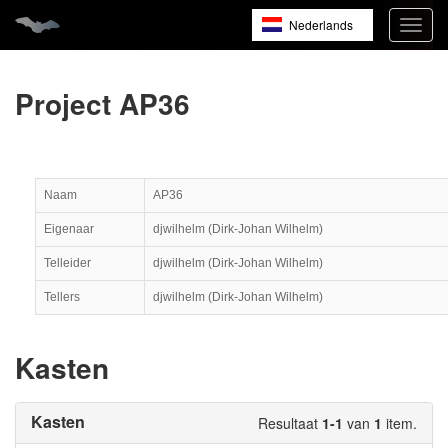
Nederlands
Navig
open
English
Français
Project AP36
Naam
AP36
Eigenaar
djwilhelm (Dirk-Johan Wilhelm)
Telleider
djwilhelm (Dirk-Johan Wilhelm)
Tellers
djwilhelm (Dirk-Johan Wilhelm)
Kasten
Kasten
Resultaat
1-1
van
1
item.