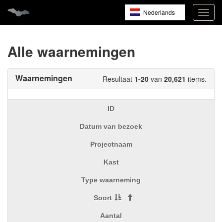
Nederlands
Navig
open
English
Français
Alle waarnemingen
Waarnemingen
Resultaat
1-20
van
20,621
items.
ID
Datum van bezoek
Projectnaam
Kast
Type waarneming
Soort
Aantal