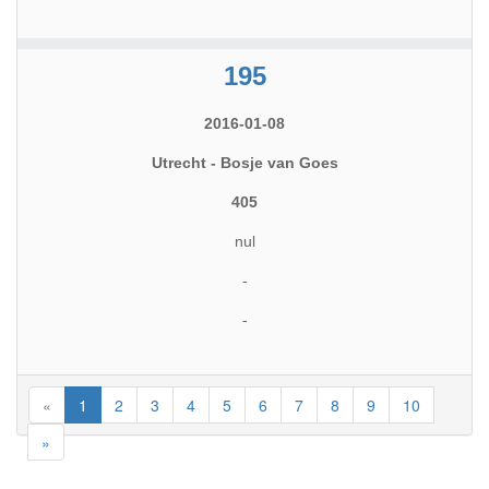
195
2016-01-08
Utrecht - Bosje van Goes
405
nul
-
-
«
1
2
3
4
5
6
7
8
9
10
»