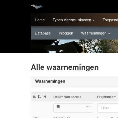
Home
Typen vleermuiskasten
Toepassi
Database
Inloggen
Waarnemingen
Alle waarnemingen
Waarnemingen
ID
Datum van bezoek
Projectnaam
×
Filter