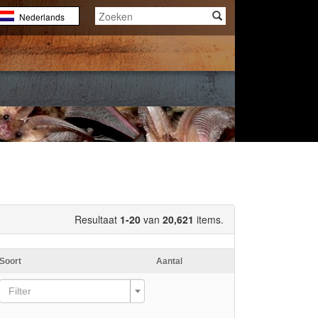
Nederlands
English
Français
Resultaat
1-20
van
20,621
items.
Soort
Aantal
Filter