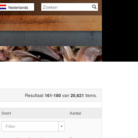
Nederlands
English
Français
Resultaat
161-180
van
20,621
items.
Soort
Aantal
Filter