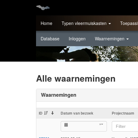
Home
Typen vleermuiskasten
Toepassi
Database
Inloggen
Waarnemingen
Alle waarnemingen
Waarnemingen
ID
Datum van bezoek
Projectnaam
×
Filter