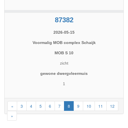
87382
2026-05-15
Voormalig MOB complex Schaijk
MOB S 10
zicht
gewone dwergvleermuis
1
«
3
4
5
6
7
8
9
10
11
12
»