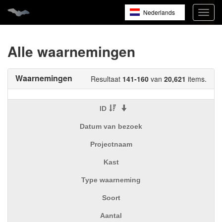
Nederlands
Navig
open
English
Français
Alle waarnemingen
Waarnemingen
Resultaat
141-160
van
20,621
items.
ID
Datum van bezoek
Projectnaam
Kast
Type waarneming
Soort
Aantal