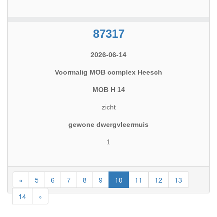
87317
2026-06-14
Voormalig MOB complex Heesch
MOB H 14
zicht
gewone dwergvleermuis
1
«
5
6
7
8
9
10
11
12
13
14
»