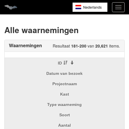
Nederlands
Navig
open
English
Français
Alle waarnemingen
Waarnemingen
Resultaat
181-200
van
20,621
items.
ID
Datum van bezoek
Projectnaam
Kast
Type waarneming
Soort
Aantal