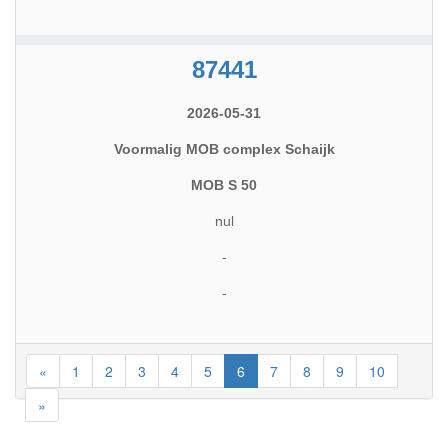
87441
2026-05-31
Voormalig MOB complex Schaijk
MOB S 50
nul
-
-
«
1
2
3
4
5
6
7
8
9
10
»