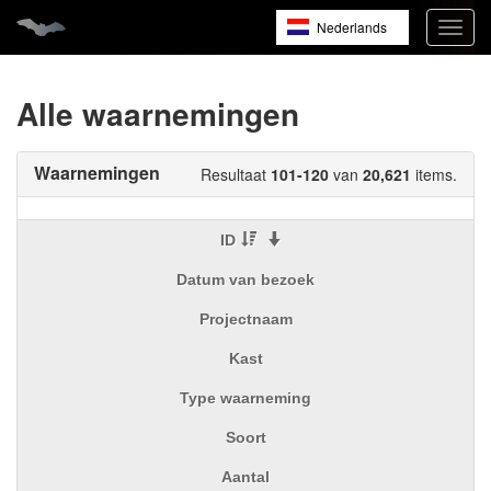
Nederlands
Navig
open
English
Français
Alle waarnemingen
Waarnemingen
Resultaat
101-120
van
20,621
items.
ID
Datum van bezoek
Projectnaam
Kast
Type waarneming
Soort
Aantal