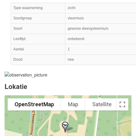
Type waarneming
zicht
Soortgroep
vleermuis
Soort
gewone dwergvleermuis
Leeftijd
onbekend
Aantal
1
Dood
nee
Lokatie
OpenStreetMap
Map
Satellite