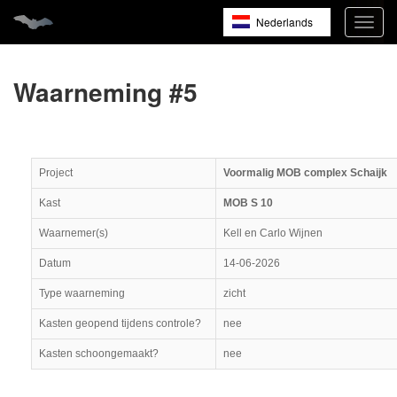
Nederlands
Navig
open
English
Français
Waarneming #5
Project
Voormalig MOB complex Schaijk
Kast
MOB S 10
Waarnemer(s)
Kell en Carlo Wijnen
Datum
14-06-2026
Type waarneming
zicht
Kasten geopend tijdens controle?
nee
Kasten schoongemaakt?
nee