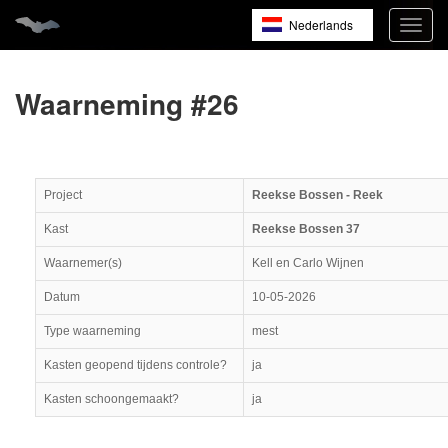
Nederlands
Navig
open
English
Français
Waarneming #26
Project
Reekse Bossen - Reek
Kast
Reekse Bossen 37
Waarnemer(s)
Kell en Carlo Wijnen
Datum
10-05-2026
Type waarneming
mest
Kasten geopend tijdens controle?
ja
Kasten schoongemaakt?
ja