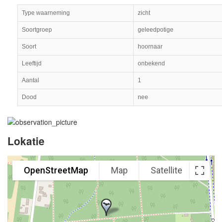
Type waarneming
zicht
Soortgroep
geleedpotige
Soort
hoornaar
Leeftijd
onbekend
Aantal
1
Dood
nee
Lokatie
OpenStreetMap
Map
Satellite