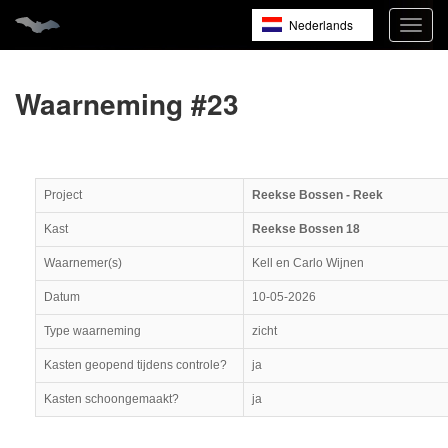
Nederlands
Navig
open
English
Français
Waarneming #23
Project
Reekse Bossen - Reek
Kast
Reekse Bossen 18
Waarnemer(s)
Kell en Carlo Wijnen
Datum
10-05-2026
Type waarneming
zicht
Kasten geopend tijdens controle?
ja
Kasten schoongemaakt?
ja