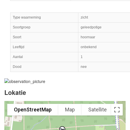
Type waarneming
zicht
Soortgroep
geleedpotige
Soort
hoornaar
Leeftijd
onbekend
Aantal
1
Dood
nee
Lokatie
OpenStreetMap
Map
Satellite