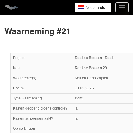
Nederlands
Navig
open
English
Français
Waarneming #21
Project
Reekse Bossen - Reek
Kast
Reekse Bossen 29
Waarnemer(s)
Kell en Carlo Wijnen
Datum
10-05-2026
Type waarneming
zicht
Kasten geopend tijdens controle?
ja
Kasten schoongemaakt?
ja
Opmerkingen