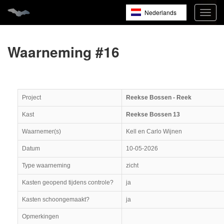
Nederlands
Navig
open
English
Français
Waarneming #16
Project
Reekse Bossen - Reek
Kast
Reekse Bossen 13
Waarnemer(s)
Kell en Carlo Wijnen
Datum
10-05-2026
Type waarneming
zicht
Kasten geopend tijdens controle?
ja
Kasten schoongemaakt?
ja
Opmerkingen