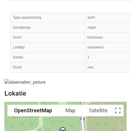
Type waarneming
zicht
Soortgroep
vogel
Soort
koolmees
Leeftijd
onbekend
Aantal
1
Dood
nee
Lokatie
OpenStreetMap
Map
Satellite