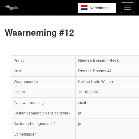
Nederlands
Navig
open
English
Français
Waarneming #12
Project
Reekse Bossen - Reek
Kast
Reekse Bossen 47
Waarnemer(s)
Kell en Carlo Wijnen
Datum
10-05-2026
Type waarneming
zicht
Kasten geopend tijdens controle?
ja
Kasten schoongemaakt?
ja
Opmerkingen