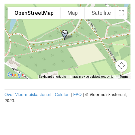
OpenStreetMap
Map
Satellite
Keyboard shortcuts
Image may be subject to copyright
Terms
Over Vleermuiskasten.nl
|
Colofon
|
FAQ
| © Vleermuiskasten.nl,
2023.