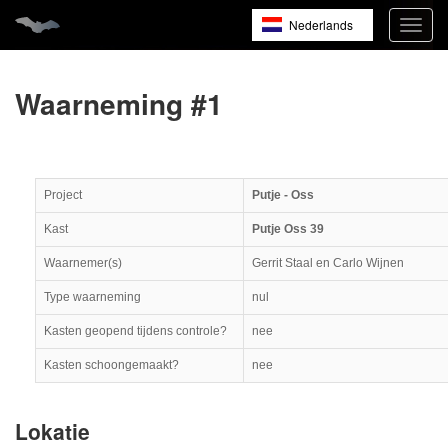
Nederlands
Navig
open
English
Français
Waarneming #1
Project
Putje - Oss
Kast
Putje Oss 39
Waarnemer(s)
Gerrit Staal en Carlo Wijnen
Type waarneming
nul
Kasten geopend tijdens controle?
nee
Kasten schoongemaakt?
nee
Lokatie