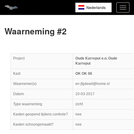
Nederlands
Navig
open
English
Français
Waarneming #2
Project
Oude Karreput e.o. Oude
Karreput
Kast
OK OK 06
Waarnemer(s)
en jfgdewit@home.nl
Datum
10-03-2017
Type waarneming
zicht
Kasten geopend tijdens controle?
nee
Kasten schoongemaakt?
nee